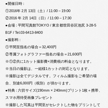
●開催日時 :
①2016年 2月 13日（土）/ 11:00 – 19:00
②2016 年 2月 14日（日）/ 11:00 – 17:30
●会場 : 平間写真館TOKYO / 東京都世田谷区池尻 3-28-5
B1F / Tel.03-6413-8400
●撮影料 :
①平間至指名の場合＝32,400円
②専属フォトグラファー指名の場合＝21,600円
※①②共に1カット撮影費+消費税の料金となります。
※当日の撮影は、一組様1カットの対応となります。
※撮影は全てデジタルです。フィルム撮影をご希望の場
合、別途6,000円（税別）が掛かります。
●特典 : 六切サイズ(190mm × 240mm)プリント1枚＋携帯、
スマホ用待受画像プレゼント
※撮影した写真は平間至がセレクトした物をプリントして