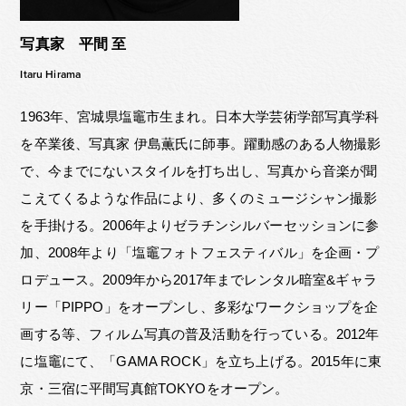
写真家 平間 至
Itaru Hirama
1963年、宮城県塩竈市生まれ。日本大学芸術学部写真学科
を卒業後、写真家 伊島薫氏に師事。躍動感のある人物撮影
で、今までにないスタイルを打ち出し、写真から音楽が聞
こえてくるような作品により、多くのミュージシャン撮影
を手掛ける。2006年よりゼラチンシルバーセッションに参
加、2008年より「塩竈フォトフェスティバル」を企画・プ
ロデュース。2009年から2017年までレンタル暗室&ギャラ
リー「PIPPO」をオープンし、多彩なワークショップを企
画する等、フィルム写真の普及活動を行っている。2012年
に塩竈にて、「GAMA ROCK」を立ち上げる。2015年に東
京・三宿に平間写真館TOKYOをオープン。