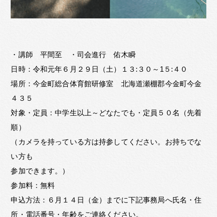
・講師 平間至 ・司会進行 佑木瞬
日時：令和元年６月２９日（土）１３:３０～1５:４０
場所：今金町総合体育館研修室 北海道瀬棚郡今金町今金
４３５
対象・定員：中学生以上～どなたでも・定員５０名（先着
順）
（カメラを持っている方は持参してください。お持ちでな
い方も
参加できます。）
参加料：無料
申込方法：６月１４日（金）までに下記事務局へ氏名・住
所・電話番号・年齢をご連絡ください。