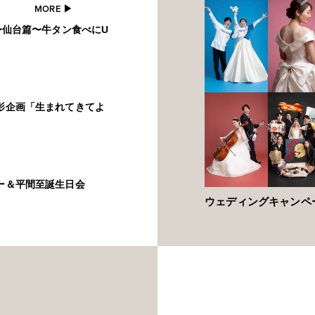
MORE ▶︎
5〜仙台篇〜牛タン食べにU
撮影企画「生まれてきてよ
ィー＆平間至誕生日会
ウェディングキャンペ