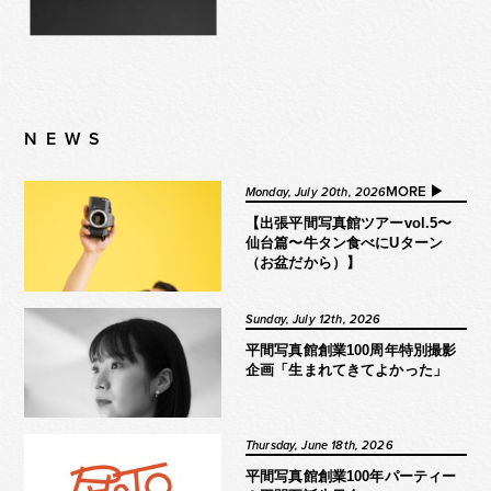
NEWS
MORE ▶︎
Monday, July 20th, 2026
【出張平間写真館ツアーvol.5〜
仙台篇〜牛タン食べにUターン
（お盆だから）】
Sunday, July 12th, 2026
平間写真館創業100周年特別撮影
企画「生まれてきてよかった」
Thursday, June 18th, 2026
平間写真館創業100年パーティー