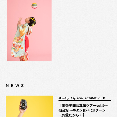
NEWS
MORE ▶︎
Monday, July 20th, 2026
【出張平間写真館ツアーvol.5〜
仙台篇〜牛タン食べにUターン
（お盆だから）】