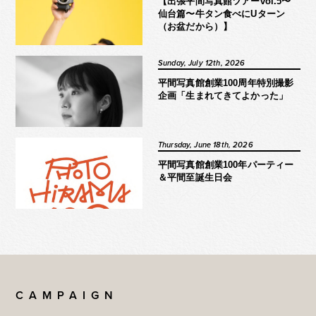
【出張平間写真館ツアーvol.5〜
仙台篇〜牛タン食べにUターン
（お盆だから）】
Sunday, July 12th, 2026
平間写真館創業100周年特別撮影
企画「生まれてきてよかった」
Thursday, June 18th, 2026
平間写真館創業100年パーティー
＆平間至誕生日会
CAMPAIGN