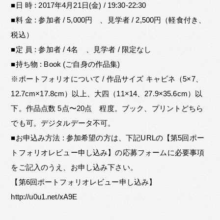
■日 時 : 2017年4月21日(金) / 19:30-22:30
■料 金 : 参加者 / 5,000円 、見学者 / 2,500円（軽食付き、
税込）
■定 員 : 参加者 / 4名 、見学者 / 限定なし
■持ち物 : Book (ご自身の作品集)
※ポートフォリオについて / 作品サイズ キャビネ（5×7、
12.7cm×17.8cm）以上、大四（11×14、27.9×35.6cm）以
下。作品点数 5点〜20点 程度。ブック、プリントどちら
でも可。デジタルデータ不可。
■お申込み方法 : 参加希望の方は、下記URLの【第5回ポー
トフォリオレビュー申し込み】の応募フォームに必要事項
をご記入のうえ、お申し込み下さい。
【第6回ポートフォリオレビュー申し込み】
http://u0u1.net/xA9E